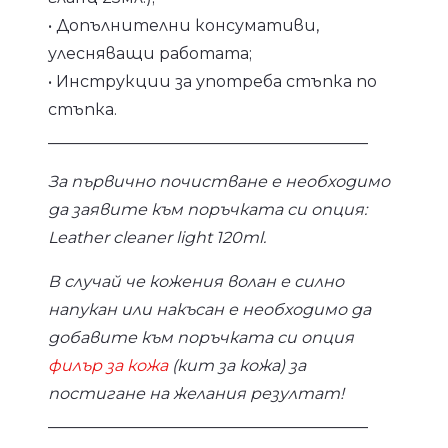
• Допълнителни консумативи,
улесняващи работата;
• Инструкции за употреба стъпка по
стъпка.
________________________________________
За първично почистване е необходимо
да заявите към поръчката си опция:
Leather cleaner light 120ml.
В случай че кожения волан е силно
напукан или накъсан е необходимо да
добавите към поръчката си опция
филър за кожа
(кит за кожа) за
постигане на желания резултат!
________________________________________