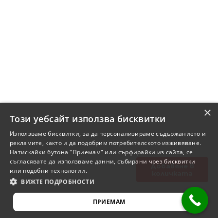
68,45 лв.
124,00 лв..
/
through
95,84 лв.
39,00 €
/
76,28 лв.
×
Този уебсайт използва бисквитки
Използваме бисквитки, за да персонализираме съдържанието и
рекламите, както и да подобрим потребителското изживяване.
Натискайки бутона "Приемам" или сърфирайки из сайта, се
съгласявате да използваме данни, събирани чрез бисквитки
Добавяне в
или подобни технологии.
количката
ВИЖТЕ ПОДРОБНОСТИ
ПРИЕМАМ