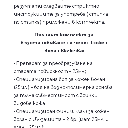
резултати следвайте стриктно
инструкциите за употреба ( стъпка
по стъпка) приложени в комплекта.
Пълният комплект за
възстановяване на черен кожен
волан включва:
• Препарат за преобразуване на
старата повърхност – 25мл.;
• Специализирана боя за кожен волан
(25мл.) – боя на водно-полимерна основа
за пълна съвместимост с всички
видове кожа;
• Специализиран финиш (лак) за кожен
волан с UV-защита – 2 бр. (мат 25мл. и
гланц 25мл.);