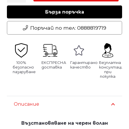
за
Комплект
Бърза поръчка
за
възстановяване
Поръчай по тел: 0888819719
на
черен
кожен
волан
100%
ЕКСПРЕСНА
Гарантирано
Безплатна
безопасно
доставка
качество
консултация
пазаруване
при
покупка
Описание
Възстановяване на черен волан