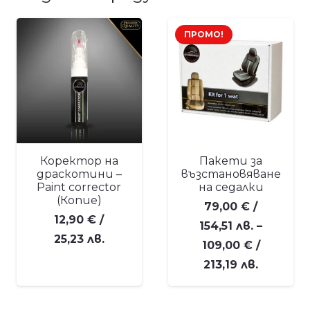
ПРОМО!
Коректор на
Пакети за
драскотини –
възстановяване
Paint corrector
на седалки
(Копие)
79,00
€
/
12,90
€
/
154,51 лв.
–
25,23 лв.
109,00
€
/
Price
213,19 лв.
range:
79,00 €