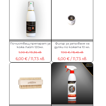
Почистващ препарат за
Филър за запълване на
кожа Лайт 120мл.
дупки по кожата 10 мл.
Original price was: 9,90 € / 19,36 лв.
Original pric
9,90
€
/ 19,36 лв.
7,90
€
/ 15,45 лв.
6,00
€
/ 11,73 лв.
6,00
€
/ 11,73 лв.
Текущата цена е: 6,00 € / 11,73 лв..
Текущата цена е: 6