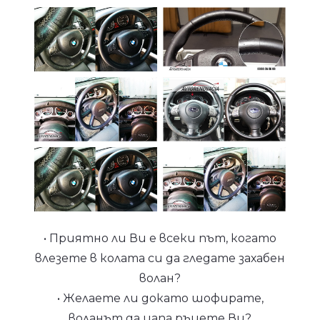
• Приятно ли Ви е всеки път, когато
влезете в колата си да гледате захабен
волан?
• Желаете ли докато шофирате,
воланът да цапа ръцете Ви?