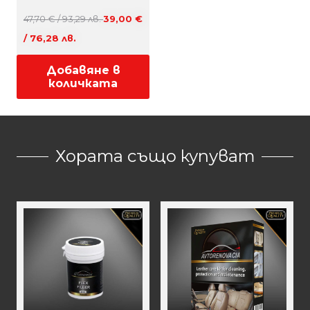
Original
47,70
€
/ 93,29 лв.
39,00
€
Текущата
price
/ 76,28 лв.
цена
was:
Добавяне в
е:
47,70 €
количката
39,00 €
/
/
93,29 лв..
76,28 лв..
Хората също купуват