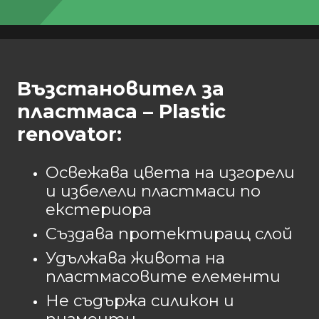
Възстановител за
пластмаса – Plastic
renovator:
Освежава цвета на изгорели
и избелели пластмаси по
екстериора
Създава протектиращ слой
Удължава живота на
пластмасовите елементи
Не съдържа силикон и