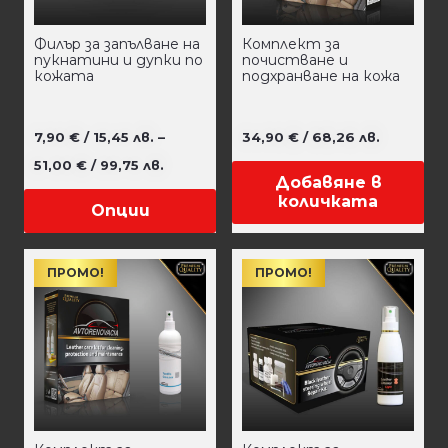
Филър за запълване на
Комплект за
пукнатини и дупки по
почистване и
кожата
подхранване на кожа
7,90
€
/ 15,45 лв.
–
34,90
€
/ 68,26 лв.
Price
51,00
€
/ 99,75 лв.
Добавяне в
range:
This
количката
Опции
7,90 €
product
/
has
ПРОМО!
ПРОМО!
15,45 лв.
multiple
through
variants.
51,00 €
The
/
options
99,75 лв.
may
be