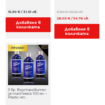
15,90
€
/ 31,10 лв.
31,80
€
/ 62,20 лв.
Original
Текуща
28,00
€
/ 54,76 лв.
Добавяне в
price
цена
количката
Добавяне в
was:
е:
количката
31,80 €
28,00 €
/
/
ПРОМО!
62,20 лв..
54,76 лв..
3 бр. Възстановител
за пластмаса 100 мл. –
Plastic ren…