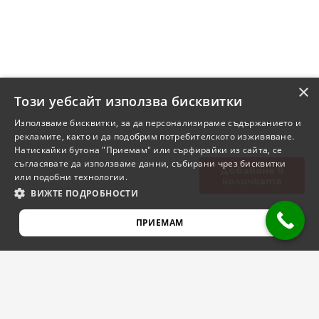
×
Този уебсайт използва бисквитки
Използваме бисквитки, за да персонализираме съдържанието и
рекламите, както и да подобрим потребителското изживяване.
Натискайки бутона "Приемам" или сърфирайки из сайта, се
съгласявате да използваме данни, събирани чрез бисквитки
Добавяне в
или подобни технологии.
количката
ВИЖТЕ ПОДРОБНОСТИ
ПРИЕМАМ
СТРОГО НЕОБХОДИМО
ЕФЕКТИВНОСТ
ТАРГЕТИРАНЕ
ФУНКЦИОНАЛНОСТ