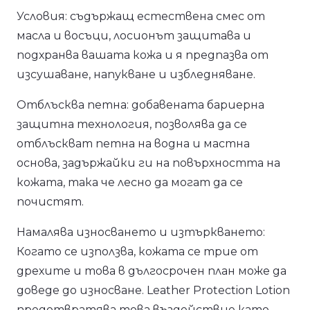
Условия: съдържащ естествена смес от
масла и восъци, лосионът защитава и
подхранва вашата кожа и я предпазва от
изсушаване, напукване и избледняване.
Отблъсква петна: добавената бариерна
защитна технология, позволява да се
отблъскват петна на водна и мастна
основа, задържайки ги на повърхността на
кожата, така че лесно да могат да се
почистят.
Намалява износването и изтъркването:
Когато се използва, кожата се трие от
дрехите и това в дългосрочен план може да
доведе до износване. Leather Protection Lotion
предотвратява това въздействие като