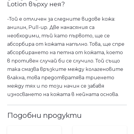
Lotion върху нея?
-Той е отличен за следните видове кожа:
анилин, Pull-up. Две нанасяния са
необходими, тъй като първото, ще се
абсорбира от кожата напълно. Това, ще спре
абсорбирането на петна от кожата, което
в противен случай би се случило. Той също
така смазва връзките между колагеновите
влакна, това предотвратява триенето
между тях и по този начин се забавя
износването на кожата в нейната основа.
Подобни продукти