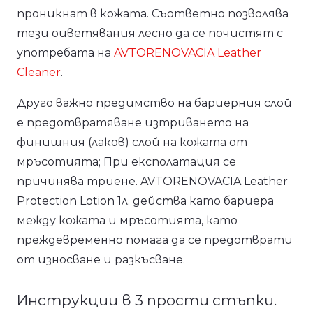
проникнат в кожата. Съответно позволява
тези оцветявания лесно да се почистят с
употребата на
AVTORENOVACIA Leather
Cleaner
.
Друго важно предимство на бариерния слой
е предотвратяване изтриването на
финишния (лаков) слой на кожата от
мръсотията; При експолатация се
причинява триене. AVTORENOVACIA Leather
Protection Lotion 1л. действа като бариера
между кожата и мръсотията, като
преждевременно помага да се предотврати
от износване и разкъсване.
Инструкции в 3 прости стъпки.