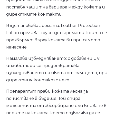
поставя защитна бариера между кожата и
директните контакти.
Възстановява аромата: Leather Protection
Lotion прелива с луксозни аромати, които се
прехвърлят върху кожата ви при самото
нанасяне.
Намалява избледняването: с добавени UV
инхибитори се предотвратява
избледняването на цвета от слънцето, при
директния контакт с него .
Препаратът прави кожата лесна за
почистване в бъдеще. Той спира
мръсотията от абсорбиране или впиване в
порите на кожата, което позволява да се