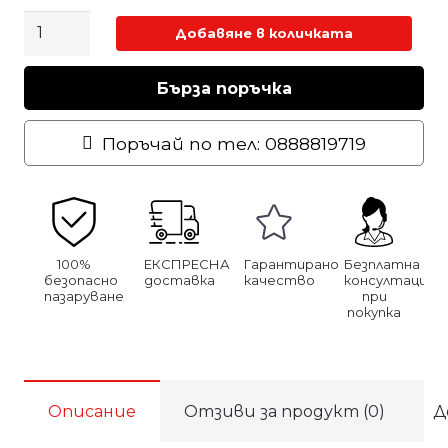
количество
Добавяне в количката
за
Лосион
Бърза поръчка
за
подхранване
Поръчай по тел: 0888819719
на
кожа
1л.
100%
ЕКСПРЕСНА
Гарантирано
Безплатна
безопасно
доставка
качество
консултация
пазаруване
при
покупка
Описание
Отзиви за продукт (0)
Д