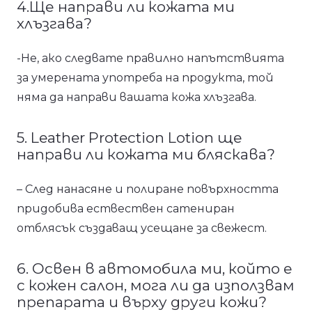
4.Ще направи ли кожата ми
хлъзгава?
-Не, ако следвате правилно напътствията
за умерената употреба на продукта, той
няма да направи вашата кожа хлъзгава.
5. Leather Protection Lotion ще
направи ли кожата ми бляскава?
– След нанасяне и полиране повърхността
придобива ествествен сатениран
отблясък създаващ усещане за свежест.
6. Освен в автомобила ми, който е
с кожен салон, мога ли да използвам
препарата и върху други кожи?