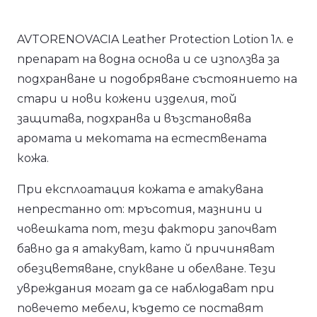
AVTORENOVACIA Leather Protection Lotion 1л. е
препарат на водна основа и се използва за
подхранване и подобряване състоянието на
стари и нови кожени изделия, той
защитава, подхранва и възстановява
аромата и мекотата на естествената
кожа.
При експлоатация кожата е атакувана
непрестанно от: мръсотия, мазнини и
човешката пот, тези фактори започват
бавно да я атакуват, като й причиняват
обезцветяване, спукване и обелване. Тези
увреждания могат да се наблюдават при
повечето мебели, където се поставят