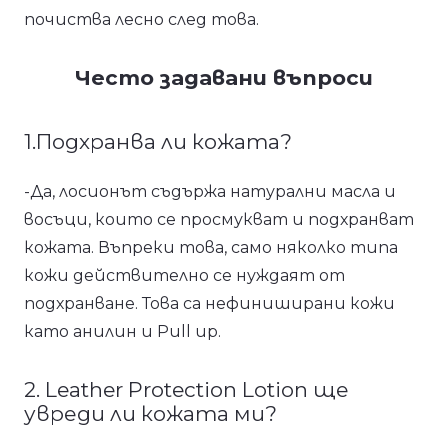
почиства лесно след това.
Често задавани въпроси
1.Подхранва ли кожата?
-Да, лосионът съдържа натурални масла и
восъци, които се просмукват и подхранват
кожата. Въпреки това, само няколко типа
кожи действително се нуждаят от
подхранване. Това са нефиниширани кожи
като анилин и Pull up.
2. Leather Protection Lotion ще
увреди ли кожата ми?