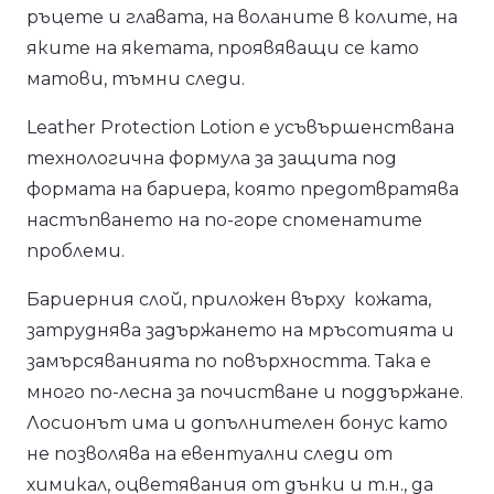
ръцете и главата, на воланите в колите, на
яките на якетата, проявяващи се като
матови, тъмни следи.
Leather Protection Lotion е усъвършенствана
технологична формула за защита под
формата на бариера, която предотвратява
настъпването на по-горе споменатите
проблеми.
Бариерния слой, приложен върху кожата,
затруднява задържането на мръсотията и
замърсяванията по повърхността. Така е
много по-лесна за почистване и поддържане.
Лосионът има и допълнителен бонус като
не позволява на евентуални следи от
химикал, оцветявания от дънки и т.н., да