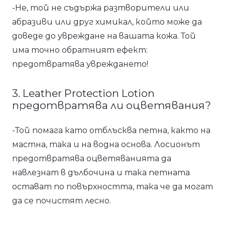
-Не, той не съдържа разтворители или
абразиви или друг химикал, който може да
доведе до увреждане на вашата кожа. Той
има точно обратният ефект:
предотвратява увреждането!
3. Leather Protection Lotion
предотвратява ли оцветявания?
-Той помага като отблъсква петна, както на
мастна, така и на водна основа. Лосионът
предотвратява оцветяванията да
навлезнат в дълбочина и така петната
остават по повърхността, така че да могат
да се почистят лесно.