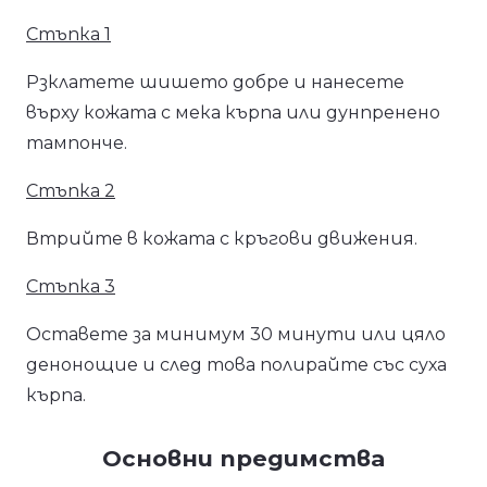
Стъпка 1
Рзклатете шишето добре и нанесете
върху кожата с мека кърпа или дунпренено
тампонче.
Стъпка 2
Втрийте в кожата с кръгови движения.
Стъпка 3
Оставете за минимум 30 минути или цяло
денонощие и след това полирайте със суха
кърпа.
Основни предимства