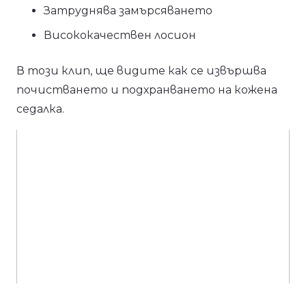
Затруднява замърсяването
Висококачествен лосион
В този клип, ще видите как се извършва
почистването и подхранването на кожена
седалка.