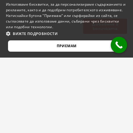
Използваме бисквитки, за да персонализираме съдържанието и
рекламите, както и да подобрим потребителското изживяване.
Натискайки бутона "Приемам" или сърфирайки из сайта, се
съгласявате да използваме данни, събирани чрез бисквитки
Добавяне в
или подобни технологии.
количката
ВИЖТЕ ПОДРОБНОСТИ
ПРИЕМАМ
СТРОГО НЕОБХОДИМО
ЕФЕКТИВНОСТ
ТАРГЕТИРАНЕ
ФУНКЦИОНАЛНОСТ
НЕКЛАСИФИЦИРАНИ
Строго необходимо
Ефективност
Таргетиране
Функционалност
Некласифицирани
Строго необходимите бисквитки позволяват основната
БЪРЗИ ВРЪЗКИ КЪМ МАГАЗИН