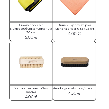
Силно попивна
Фина микрофибърна
микрофибърна кърпа 40 х
кърпа за екрани 33 х 35 см.
30 см.
4,00
€
5,00
€
Четка с естествен
Четка за текстил/мокет
косъм
4,50
€
4,00
€