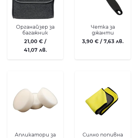
Органайзер за
Четка за
багажник
джанти
21,00
€
/
3,90
€
/ 7,63 лв.
41,07 лв.
Апликатори за
Силно попивна