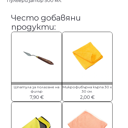
Пулверизатор 500 мл.
Често добавяни
продукти:
Шпатула за полагане на
Микрофибърна кърпа 30 х
филър
30 см.
7,90
€
2,00
€