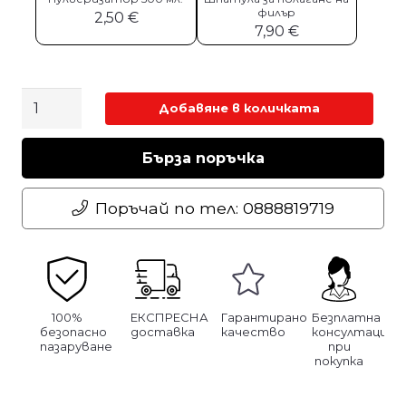
филър
2,50
€
7,90
€
количество
Добавяне в количката
за
Флок
Бърза поръчка
валяк
с
Поръчай по тел: 0888819719
дръжка
Ф35/50мм
100%
ЕКСПРЕСНА
Гарантирано
Безплатна
безопасно
доставка
качество
консултация
пазаруване
при
покупка