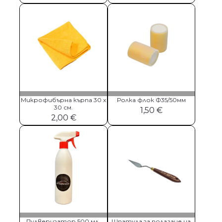
Микрофибърна кърпа 30 х
Ролка флок Ф35/50мм
30 см.
1,50
€
2,00
€
Пулверизатор 500 мл.
Шпатула за полагане на