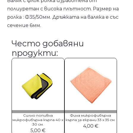
Валяк с флок ролка изработена от
полиуретан с висока плътност. Размер на
ролка : Ф35/50мм. Дръжката на валяка е със
сечение 6мм.
Често добавяни
продукти:
Силно попивна
Фина микрофибърна
микрофибърна кърпа 40 х
кърпа за екрани 33 х 35 см.
30 см.
4,00
€
5,00
€