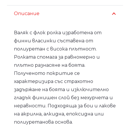
Описание
Валяк с флок ролка изработена от
финни власинки съставена от
полиуретан с висока плътност.
Ролката спомага за равномерно и
плътно разнасяне на боята.
Полученото покритие се
характеризира със страхотно
задържане на боята и изключително
гладък финишен слой без мехурчета и
неравности. Подходяща за бои и лакове
на акрилна, алкидна, епоксидна или
полиуретанова основа.