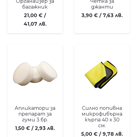
Органайзер за
Четка за
багажник
джанти
21,00
€
/
3,90
€
/ 7,63 лв.
41,07 лв.
Апликатори за
Силно попивна
препарат за
микрофибърна
гуми 3 бр.
кърпа 40 х 30
см.
1,50
€
/ 2,93 лв.
5,00
€
/ 9,78 лв.