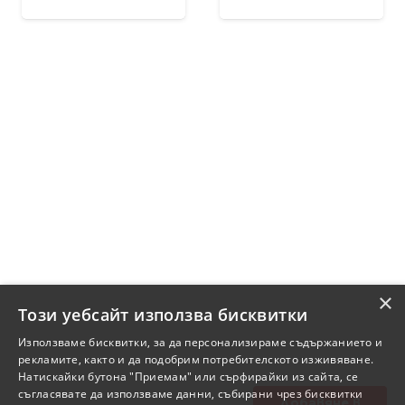
×
Този уебсайт използва бисквитки
Използваме бисквитки, за да персонализираме съдържанието и
рекламите, както и да подобрим потребителското изживяване.
Натискайки бутона "Приемам" или сърфирайки из сайта, се
съгласявате да използваме данни, събирани чрез бисквитки
Добавяне в