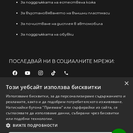
За поддръжката на естествена кожа
За възстановяването на външни пластмаси
За почистване на дисплея в автомобила
За поддръжката на обувки
ПОСЛЕДВАЙ НИ В СОЦИАЛНИТЕ МРЕЖИ:
phone
×
Този уебсайт използва бисквитки
КОНТАКТИ
Използваме бисквитки, за да персонализираме съдържанието и
ДОСТАВКА
рекламите, както и да подобрим потребителското изживяване.
Натискайки бутона "Приемам" или сърфирайки из сайта, се
ЧЗВ
съгласявате да използваме данни, събирани чрез бисквитки
или подобни технологии.
ВИЖТЕ ПОДРОБНОСТИ
ОБЩИ УСЛОВИЯ