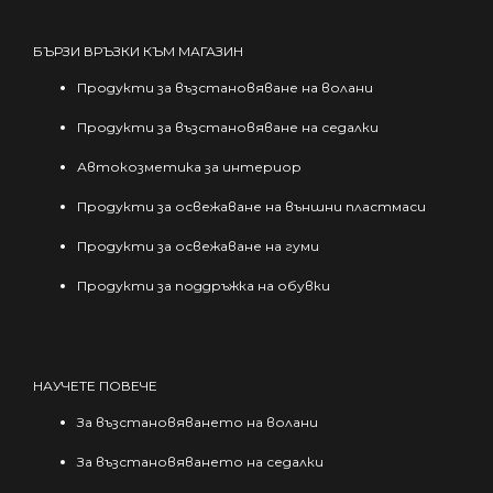
15,45 лв.
multiple
through
variants.
БЪРЗИ ВРЪЗКИ КЪМ МАГАЗИН
51,00 €
The
Продукти за възстановяване на волани
/
options
99,75 лв.
Продукти за възстановяване на седалки
may
be
Автокозметика за интериор
chosen
Продукти за освежаване на външни пластмаси
on
Продукти за освежаване на гуми
the
product
Продукти за поддръжка на обувки
page
НАУЧЕТЕ ПОВЕЧЕ
За възстановяването на волани
За възстановяването на седалки