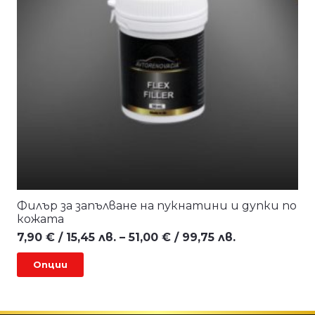
Филър за запълване на пукнатини и дупки по
кожата
Price
7,90
€
/ 15,45 лв.
–
51,00
€
/ 99,75 лв.
range:
This
Опции
7,90 €
product
/
has