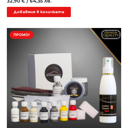
32,90
€
/ 64,35 лв.
Добавяне в количката
ПРОМО!