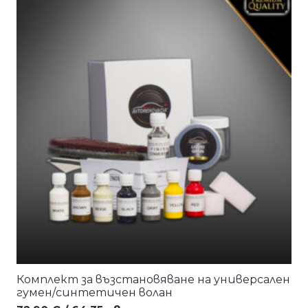
/
/
83,91 лв..
76,28 лв..
Комплект за възстановяване на универсален
гумен/синтетичен волан