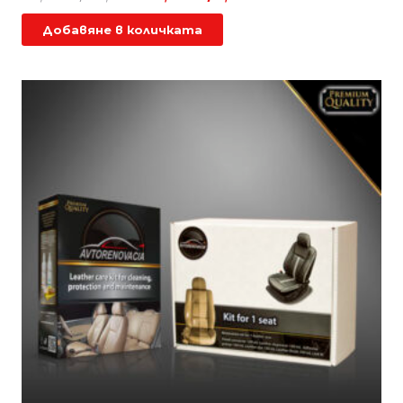
price
цена
Добавяне в количката
was:
е:
49,00 €
0,70 €
/
/
95,84 лв..
1,37 лв..